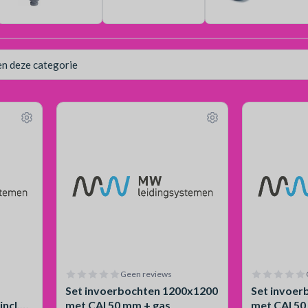
Geen reviews
Set invoerbochten 1200x1200
Set invoer
ncl.
met CAI 50 mm + gas
met CAI 50