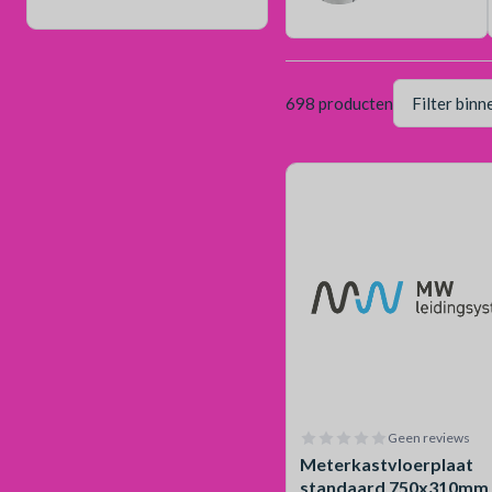
698 producten
Geen reviews
Meterkastvloerplaat
standaard 750x310mm i