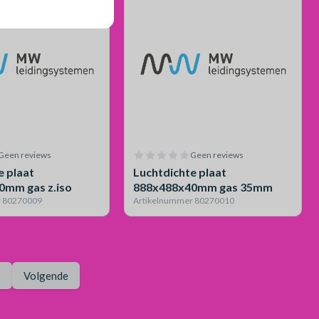
Geen reviews
Geen reviews
e plaat
Luchtdichte plaat
0mm gas z.iso
888x488x40mm gas 35mm
r 80270009
Artikelnummer 80270010
Pagina
9
Volgende