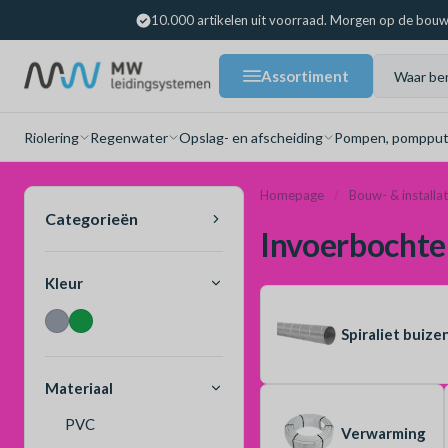
10.000 artikelen uit voorraad. Morgen op de bouw
Assortiment
Riolering
Regenwater
Opslag- en afscheiding
Pompen, pompput
Homepage
Bouw- & installa
Categorieën
Invoerbochte
Kleur
Spiraliet buize
Materiaal
PVC
Verwarming