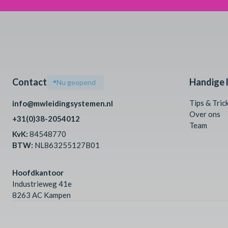
Handige l
Contact
•
Nu geopend
Tips & Tric
info@mwleidingsystemen.nl
Over ons
+31(0)38-2054012
Team
KvK:
84548770
BTW:
NL863255127B01
Hoofdkantoor
Industrieweg 41e
8263 AC Kampen