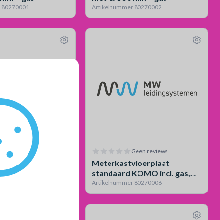
r 80270001
Artikelnummer 80270002
Geen reviews
Geen reviews
bochten 1200x4250
Meterkastvloerplaat
 mm excl. gas
standaard KOMO incl. gas,
r 80270005
geïsoleerd
Artikelnummer 80270006