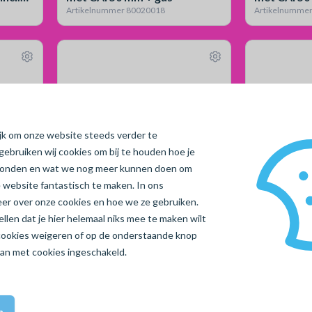
Artikelnummer 80020018
Artikelnumme
ijk om onze website steeds verder te
gebruiken wij cookies om bij te houden hoe je
vonden en wat we nog meer kunnen doen om
 website fantastisch te maken. In ons
meer over onze cookies en hoe we ze gebruiken.
Geen reviews
len dat je hier helemaal niks mee te maken wilt
0x1200
Set invoerbochten 1200x3000
Set invoer
cookies
weigeren
of op de onderstaande knop
s
met CAI 50 mm excl. gas
met CAI 50
aan met cookies ingeschakeld.
Artikelnummer 80270004
Artikelnumme
n