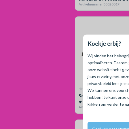
Gas
Artikelnummer 80020017
Koekje erbij?
Wij vinden het belangr
optimaliseren. Daarom 
onze website hebt ge
jouw ervaring met onze
privacybeleid lees je 
Geen reviews
We kunnen ons voorstel
Set invoerbochten 120
hebben! Je kunt onze 
met CAI 50 mm excl. ga
klikken om verder te g
Artikelnummer 80270003
Cookies acceptere