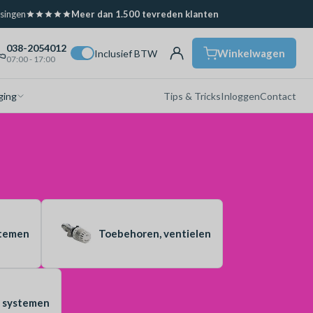
ssingen
Meer dan 1.500 tevreden klanten
038-2054012
Winkelwagen
Inclusief BTW
07:00 - 17:00
ging
Tips & Tricks
Inloggen
Contact
stemen
Toebehoren, ventielen
t systemen