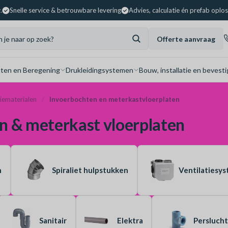
.
Snelle service & betrouwbare levering
Advies, calculatie én prefab oplo
Offerte aanvraag
ten en Beregening
Drukleidingsystemen
Bouw, installatie en bevesti
tiematerialen
Invoerbochten en meterkastvloerplaten
n & meterkast vloerplaten
n
Spiraliet hulpstukken
Ventilatiesy
Sanitair
Elektra
Persluch