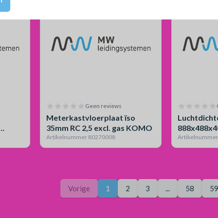
Geen reviews
Meterkastvloerplaat ïso
Luchtdicht
35mm RC 2,5 excl. gas KOMO
888x488x4
Artikelnummer 80270008
Artikelnumme
Pagina
Je bent op pagina
Vorige
1
2
3
...
58
5