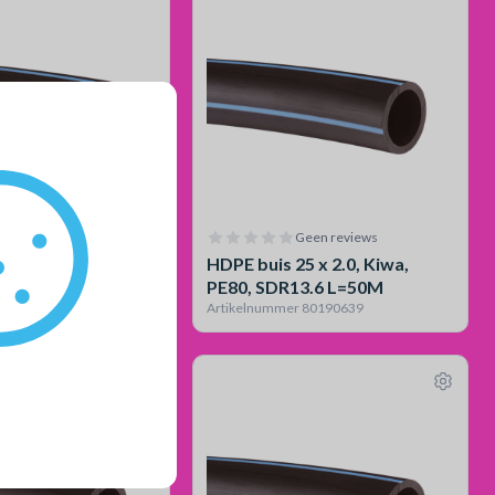
Geen reviews
Geen reviews
5 x 2.0, Kiwa,
HDPE buis 25 x 2.0, Kiwa,
13.6 L=100M
PE80, SDR13.6 L=50M
r 80190640
Artikelnummer 80190639