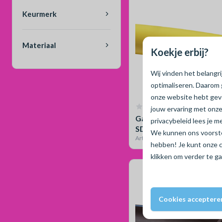
Keurmerk
Materiaal
Koekje erbij?
Wij vinden het belangr
optimaliseren. Daarom 
onze website hebt ge
Geen reviews
jouw ervaring met onze
Gas tyleen 63 x 3.6mm,
privacybeleid lees je 
SDR17.6, L= 100m
We kunnen ons voorstel
Artikelnummer 80192071
hebben! Je kunt onze 
klikken om verder te g
Cookies acceptere