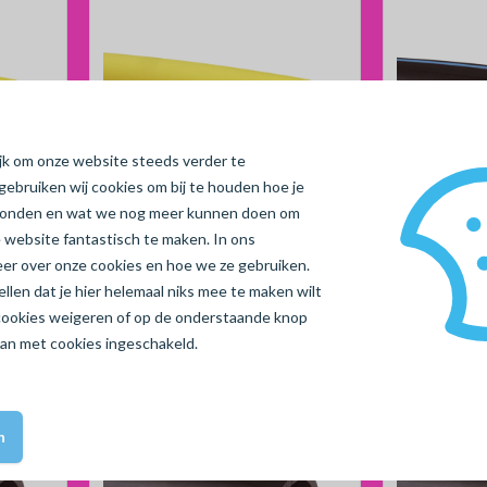
ijk om onze website steeds verder te
gebruiken wij cookies om bij te houden hoe je
vonden en wat we nog meer kunnen doen om
Geen reviews
 website fantastisch te maken. In ons
 PE100,
Gas tyleen 75 x 4.3mm, PE100,
HDPE buis 2
meer over onze cookies en hoe we ze gebruiken.
SDR17.6, L= 100m
PE80, SDR
len dat je hier helemaal niks mee te maken wilt
Artikelnummer 80192072
Artikelnumme
cookies
weigeren
of op de onderstaande knop
aan met cookies ingeschakeld.
n