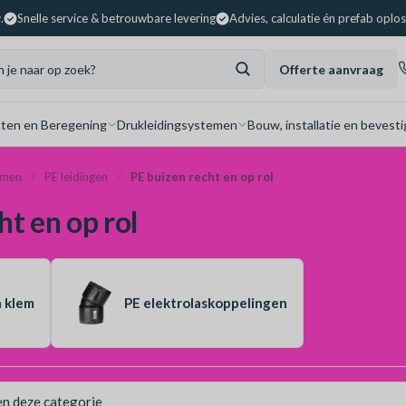
.
Snelle service & betrouwbare levering
Advies, calculatie én prefab oplo
Offerte aanvraag
ten en Beregening
Drukleidingsystemen
Bouw, installatie en bevesti
emen
PE leidingen
PE buizen recht en op rol
ht en op rol
n klem
PE elektrolaskoppelingen