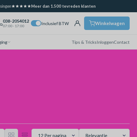
ssingen
Meer dan 1.500 tevreden klanten
038-2054012
Winkelwagen
Inclusief BTW
07:00 - 17:00
ging
Tips & Tricks
Inloggen
Contact