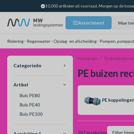
10.000 artikelen uit voorraad. Morgen op de bouw
Assortiment
Riolering
Regenwater
Opslag- en afscheiding
Pompen, pompput
Homepage
Drukleidingsyst
Categorieën
PE buizen rec
Artikel
Buis PE80
PE koppelinge
Buis PE40
Buis PE100
267 producten
Aansluiting 1