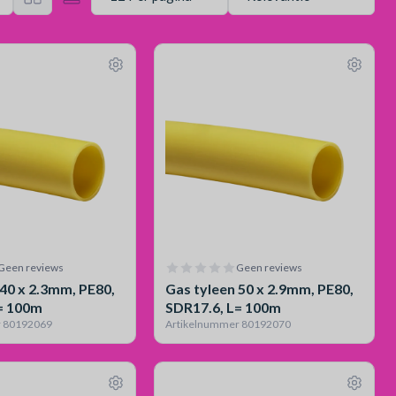
Geen reviews
Geen reviews
 40 x 2.3mm, PE80,
Gas tyleen 50 x 2.9mm, PE80,
= 100m
SDR17.6, L= 100m
r 80192069
Artikelnummer 80192070