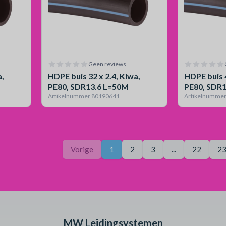
Geen reviews
a,
HDPE buis 32 x 2.4, Kiwa,
HDPE buis 4
PE80, SDR13.6 L=50M
PE80, SDR
Artikelnummer 80190641
Artikelnumme
Pagina
Je bent op pagina
Vorige
1
2
3
...
22
2
MW Leidingsystemen