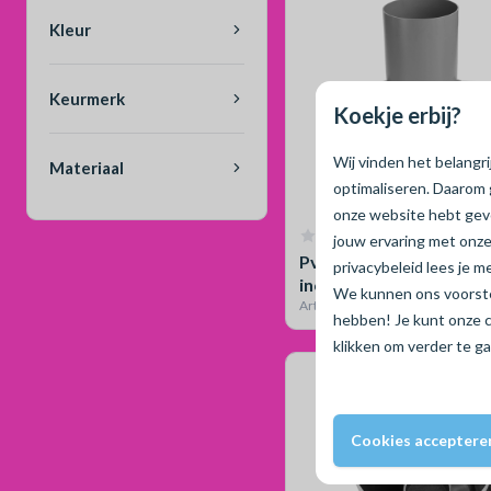
Kleur
Keurmerk
Koekje erbij?
Wij vinden het belangr
Materiaal
optimaliseren. Daarom 
onze website hebt ge
Geen reviews
jouw ervaring met onze
Pvc zandvangput, 250 
privacybeleid lees je 
incl filter, 2x 80mm spie
We kunnen ons voorstel
cm
Artikelnummer 80040082
hebben! Je kunt onze 
klikken om verder te g
Cookies acceptere