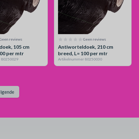
Geen reviews
Geen reviews
doek, 105 cm
Antiworteldoek, 210 cm
100 per mtr
breed, L= 100 per mtr
r 80250029
Artikelnummer 80250030
Pagina
lgende