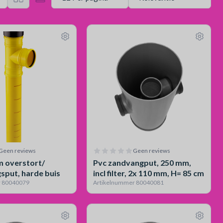
Geen reviews
Geen reviews
overstort/
Pvc zandvangput, 250 mm,
gsput, harde buis
incl filter, 2x 110 mm, H= 85 cm
r 80040079
Artikelnummer 80040081