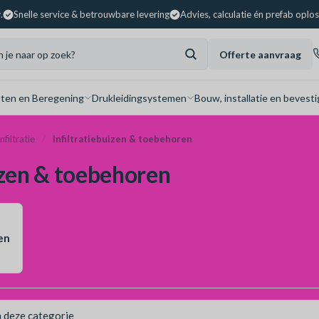
.
Snelle service & betrouwbare levering
Advies, calculatie én prefab oplo
Offerte aanvraag
ten en Beregening
Drukleidingsystemen
Bouw, installatie en bevesti
Infiltratie
Infiltratiebuizen & toebehoren
izen & toebehoren
ten