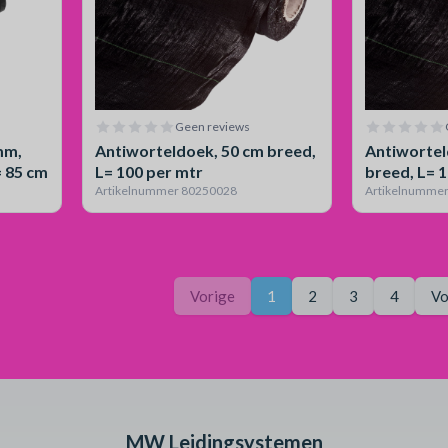
Geen reviews
mm,
Antiworteldoek, 50 cm breed,
Antiwortel
= 85 cm
L= 100 per mtr
breed, L= 
Artikelnummer 80250028
Artikelnumme
Pagina
Je bent op pagina
Vorige
1
2
3
4
Vo
MW Leidingsystemen