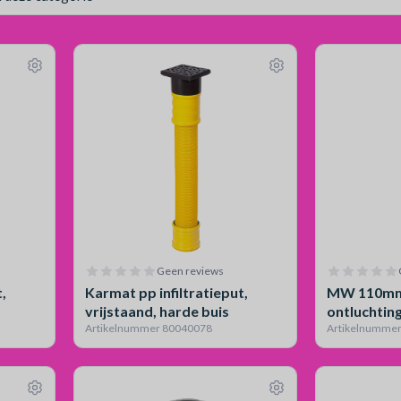
Geen reviews
t,
Karmat pp infiltratieput,
MW 110mm 
vrijstaand, harde buis
ontluchtin
Artikelnummer 80040078
Artikelnumme