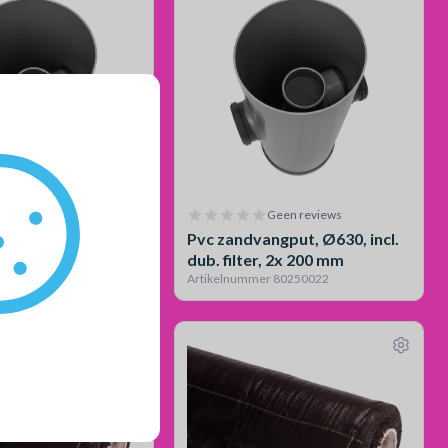
Geen reviews
Geen reviews
ngput, Ø400, incl.
Pvc zandvangput, Ø630, incl.
, 2x 160 mm,
dub. filter, 2x 200 mm
r 80250021
Artikelnummer 80250022