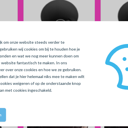
ijk om onze website steeds verder te
gebruiken wij cookies om bij te houden hoe je
vonden en wat we nog meer kunnen doen om
Geen reviews
 website fantastisch te maken. In ons
mm,
Pvc zandvangput, Ø315, incl.
Pvc zandva
meer over onze cookies en hoe we ze gebruiken.
, H= 85
dub. filter, 2x 125 mm, H=
dub. filter
len dat je hier helemaal niks mee te maken wilt
85cm
Artikelnummer 80250019
H=100cm
Artikelnumme
cookies
weigeren
of op de onderstaande knop
aan met cookies ingeschakeld.
n