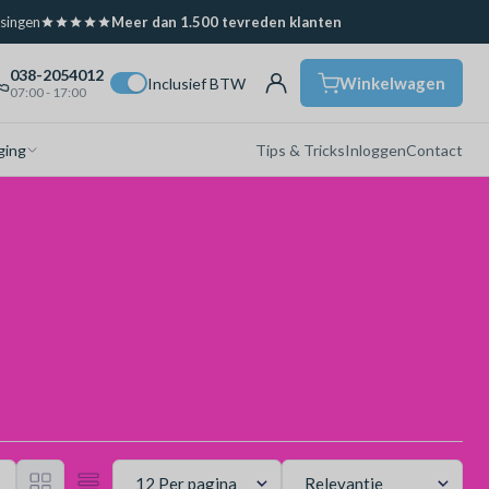
ssingen
Meer dan 1.500 tevreden klanten
038-2054012
Winkelwagen
Inclusief BTW
07:00 - 17:00
ging
Tips & Tricks
Inloggen
Contact