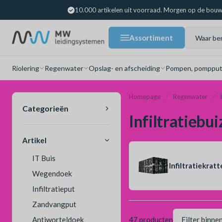
10.000 artikelen uit voorraad. Morgen op de bouw
Assortiment
Riolering
Regenwater
Opslag- en afscheiding
Pompen, pompput
Homepage
Regenwater
Categorieën
Infiltratiebu
Artikel
IT Buis
Infiltratiekrat
Wegendoek
Infiltratieput
Zandvangput
Antiworteldoek
47 producten