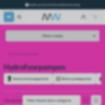
Snelle service & betrouwbare levering
Filters tonen
Pomp & pompputten
Hydrofoorpompen
Kunststof pompputten
Beton pompputten
2 producten