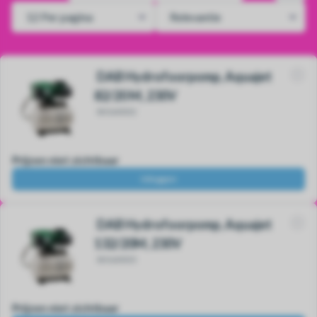
DAB Hydrofoorpomp, Aquajet
82/20 M, 230V
80160032
Prijzen niet zichtbaar
Inloggen
DAB Hydrofoorpomp, Aquajet
132/20M, 230V
80160033
Prijzen niet zichtbaar