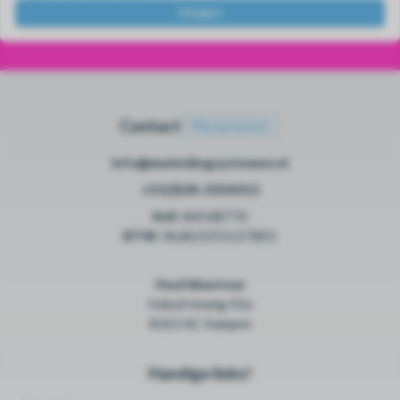
Inloggen
Contact
•
Nu geopend
info@mwleidingsystemen.nl
+31(0)38-2054012
KvK:
84548770
BTW:
NL863255127B01
Hoofdkantoor
Industrieweg 41e
8263 AC Kampen
Handige links!