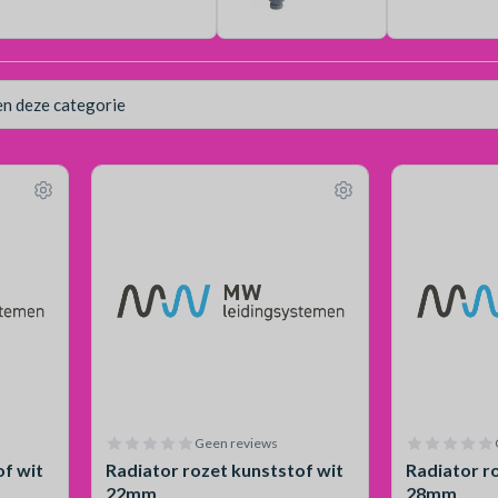
Geen reviews
of wit
Radiator rozet kunststof wit
Radiator r
22mm
28mm