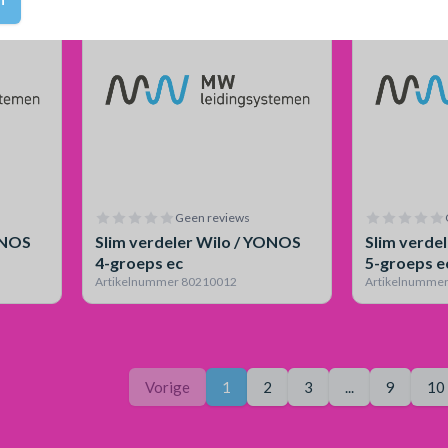
Geen reviews
ONOS
Slim verdeler Wilo / YONOS
Slim verde
4-groeps ec
5-groeps e
Artikelnummer 80210012
Artikelnumme
Pagina
Je bent op pagina
Vorige
1
2
3
...
9
10