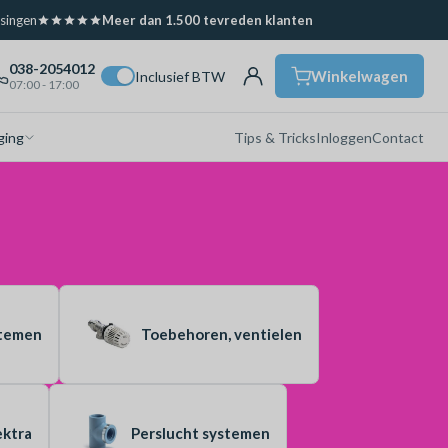
ssingen
Meer dan 1.500 tevreden klanten
038-2054012
Winkelwagen
Inclusief BTW
07:00 - 17:00
ging
Tips & Tricks
Inloggen
Contact
stemen
Toebehoren, ventielen
ektra
Perslucht systemen