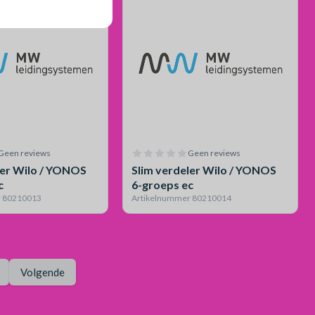
Geen reviews
Geen reviews
ler Wilo / YONOS
Slim verdeler Wilo / YONOS
c
6-groeps ec
r 80210013
Artikelnummer 80210014
Pagina
Volgende