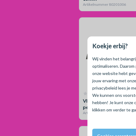
Artikelnummer 80201006
Koekje erbij?
Wij vinden het belangr
optimaliseren. Daarom 
onze website hebt ge
jouw ervaring met onze
privacybeleid lees je 
Geen reviews
We kunnen ons voorstel
Vloerverwarmingsbuis
hebben! Je kunt onze 
pe-rt, 5-laags / L=600
klikken om verder te g
Artikelnummer 802100029
Cookies acceptere