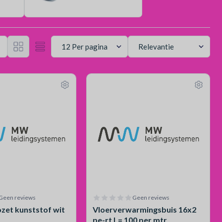
Geen reviews
Geen reviews
ozet kunststof wit
Vloerverwarmingsbuis 16x2
pe-rt L= 100 per mtr