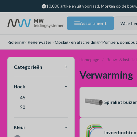
10.000 artikelen uit voorraad. Morgen op de bouw
Assortiment
Riolering
Regenwater
Opslag- en afscheiding
Pompen, pompput
Homepage
Bouw- & installa
Categorieën
Verwarming
Hoek
45
Spiraliet buize
90
Kleur
Invoerbochten