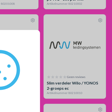
r 80201008
Artikelnummer 80210002
Geen reviews
Geen reviews
ler Wilo / YONOS
Slim verdeler Wilo / YONOS
c
2-groeps ec
r 80210009
Artikelnummer 80210010