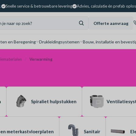
.
Snelle service & betrouwbare levering
Advies, calculatie én prefab oplo
Offerte aanvraag
ten en Beregening
Drukleidingsystemen
Bouw, installatie en bevesti
tiematerialen
Verwarming
n
Spiraliet hulpstukken
Ventilatiesy
 en meterkastvloerplaten
Sanitair
El