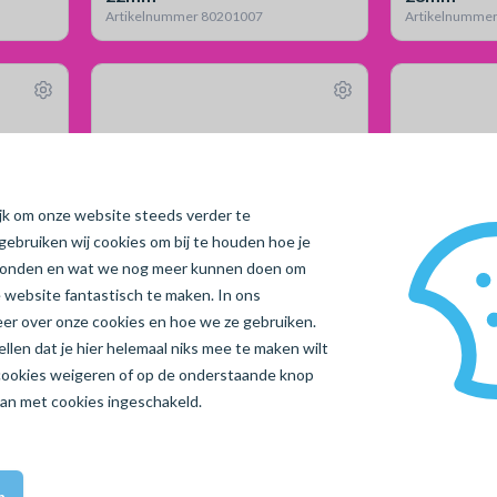
Artikelnummer 80201007
Artikelnumme
ijk om onze website steeds verder te
gebruiken wij cookies om bij te houden hoe je
vonden en wat we nog meer kunnen doen om
 website fantastisch te maken. In ons
meer over onze cookies en hoe we ze gebruiken.
Geen reviews
len dat je hier helemaal niks mee te maken wilt
 20x2
Vloerverwarmingsbuis 16x2
Slim verde
cookies
weigeren
of op de onderstaande knop
pe-rt, 5-laags / L=600
1-groeps e
aan met cookies ingeschakeld.
Artikelnummer 80210003
Artikelnumme
n