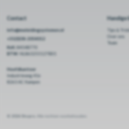
Contact
Handige l
info@mwleidingsystemen.nl
Tips & Tric
Over ons
+31(0)38-2054012
Team
KvK:
84548770
BTW:
NL863255127B01
Hoofdkantoor
Industrieweg 41e
8263 AC Kampen
© 2026 Shopro.
Alle rechten voorbehouden.