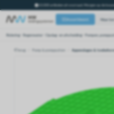
10.000 artikelen uit voorraad. Morgen op de bouw
Assortiment
Riolering
Regenwater
Opslag- en afscheiding
Pompen, pompput
Terug
Pomp & pompputten
Appendages & toebehor