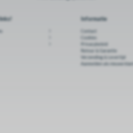
inks!
Informatie
ks
Contact
Cookies
Privacybeleid
Retour & Garantie
Verzending & Levertijd
Aanmelden als nieuwe klan