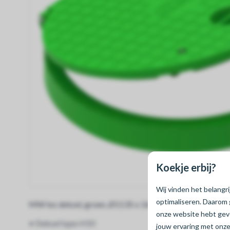
Koekje erbij?
Wij vinden het belangr
optimaliseren. Daarom 
MW los deksel, groen, Ø1135 x 160, t.b.v. pompput
onze website hebt ge
• Deksel type H10
jouw ervaring met onze