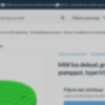
.
Snelle service & betrouwbare levering
Advies, calculatie én prefab oplo
Offerte aanvraag
ten en Beregening
Drukleidingsystemen
Bouw, installatie en bevesti
en
Pomp & pompputten
Appendag
MW los deksel, gr
pompput, type H
Prijzen niet zichtbaar
Log in om de prijzen te zie