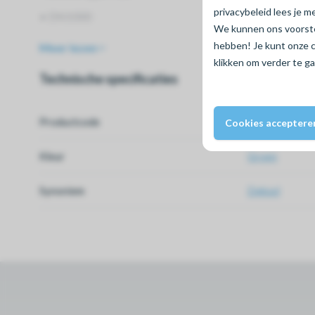
privacybeleid lees je 
• DN1000
We kunnen ons voorstel
hebben! Je kunt onze 
Meer lezen
klikken om verder te g
Technische specificaties
Productcode
80130010
Cookies acceptere
Kleur
Groen
Synoniem
Deksel