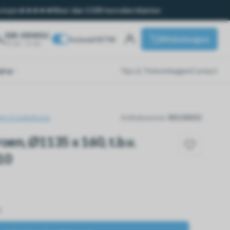
ssingen
Meer dan 1.500 tevreden klanten
038-2054012
Winkelwagen
Inclusief BTW
07:00 - 17:00
ging
Tips & Tricks
Inloggen
Contact
es & toebehoren
Artikelnummer:
80130010
oen, Ø1135 x 160, t.b.v.
10
n