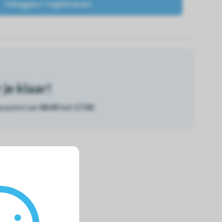
Inloggen / registreren
je klaar!
geopend van
08:00 tot 17:00