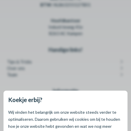
BTW:
NL863255127B01
Hoofdkantoor
Industrieweg 41e
8263 AC Kampen
Handige links!
Tips & Tricks
Over ons
Team
Informatie
Koekje erbij?
Contact
Cookies
Wij vinden het belangrijk om onze website steeds verder te
Privacybeleid
optimaliseren. Daarom gebruiken wij cookies om bij te houden
Retour & Garantie
hoe je onze website hebt gevonden en wat we nog meer
Verzending & Levertijd