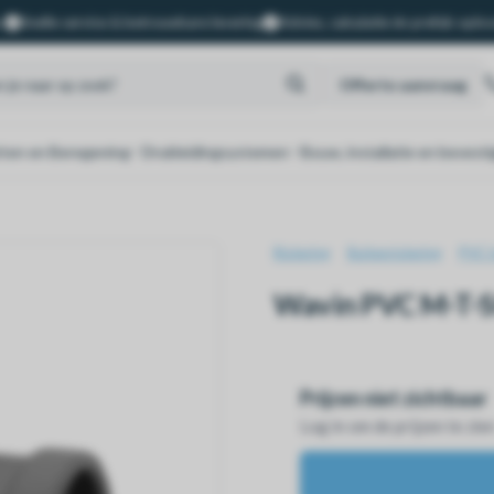
.
Snelle service & betrouwbare levering
Advies, calculatie én prefab oplo
Offerte aanvraag
ten en Beregening
Drukleidingsystemen
Bouw, installatie en bevesti
Riolering
Buitenriolering
PVC 
Wavin PVC M-T-S
Prijzen niet zichtbaar
Log in om de prijzen te zie