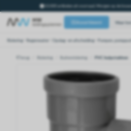
10.000 artikelen uit voorraad. Morgen op de bouw
Assortiment
Riolering
Regenwater
Opslag- en afscheiding
Pompen, pompput
Terug
Riolering
Buitenriolering
PVC hulpstukken