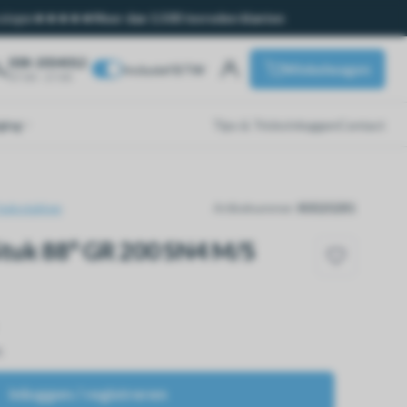
ssingen
Meer dan 1.500 tevreden klanten
038-2054012
Winkelwagen
Inclusief BTW
07:00 - 17:00
ging
Tips & Tricks
Inloggen
Contact
hulpstukken
Artikelnummer:
80020281
tuk 88° GR 200 SN4 M/S
n
Inloggen / registreren