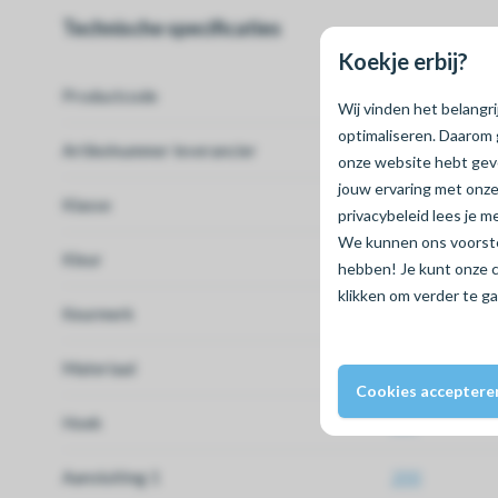
Technische specificaties
Koekje erbij?
Productcode
80020281
Wij vinden het belangr
optimaliseren. Daarom 
Artikelnummer leverancier
1112120009
onze website hebt ge
jouw ervaring met onze
Klasse
SN4
privacybeleid lees je 
We kunnen ons voorstel
Kleur
Grijs
hebben! Je kunt onze 
klikken om verder te g
Keurmerk
KOMO
Materiaal
PVC
Cookies acceptere
Hoek
88º
Aansluiting 1
200