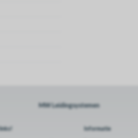
MW Leidingsystemen
inks!
Informatie