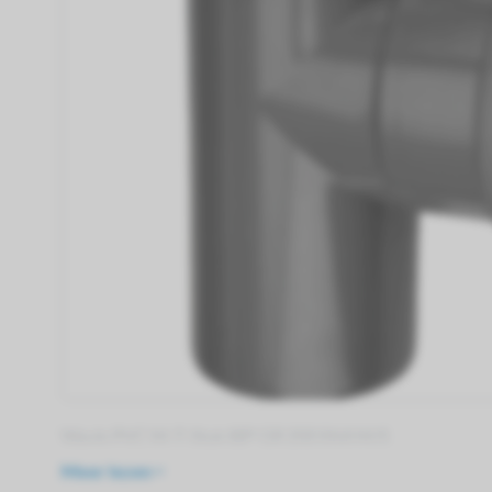
Wavin PVC M-T-Stuk 88° GR 200 SN4 M/S
Meer lezen