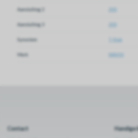
Aansluiting 2
200
Aansluiting 3
200
Synoniem
T-Stuk
Merk
WAVIN
Contact
Handige l