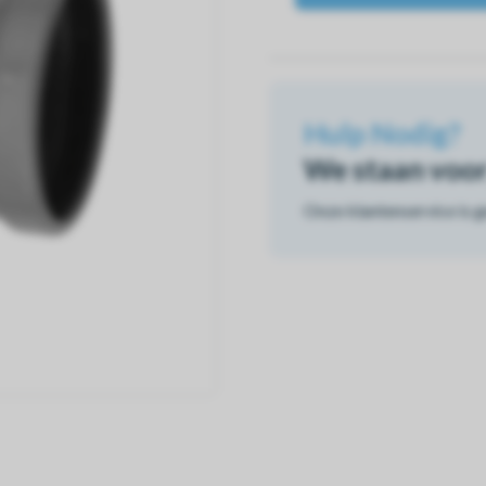
Hulp Nodig?
We staan voor 
Onze klantenservice is 