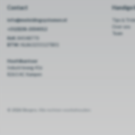
Contact
Handige l
info@mwleidingsystemen.nl
Tips & Tric
Over ons
+31(0)38-2054012
Team
KvK:
84548770
BTW:
NL863255127B01
Hoofdkantoor
Industrieweg 41e
8263 AC Kampen
© 2026 Shopro.
Alle rechten voorbehouden.