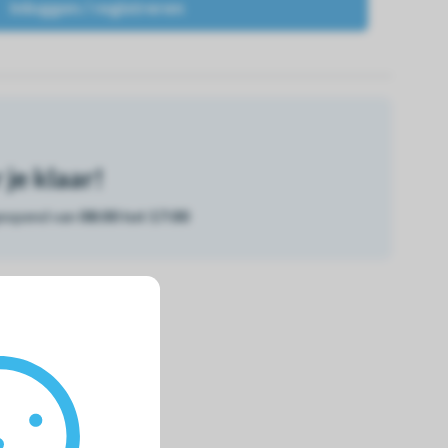
Inloggen / registreren
je klaar!
geopend van
08:00 tot 17:00