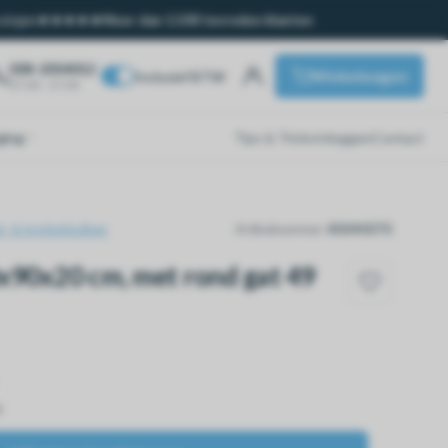
ssingen
Meer dan 1.500 tevreden klanten
038-2054012
Winkelwagen
Inclusief BTW
07:00 - 17:00
ging
Tips & Tricks
Inloggen
Contact
t- & trottoirkolken
Artikelnummer:
80040070
x90x20 cm, met rond gat 49
n