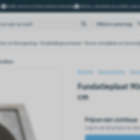
.
Snelle service & betrouwbare levering
Advies, calculatie én prefab oplo
Offerte aanvraag
ten en Beregening
Drukleidingsystemen
Bouw, installatie en bevesti
rkolken
Riolering
Buitenriolering
Straa
Fundatieplaat 90
cm
Prijzen niet zichtbaar
Log in om de prijzen te zie