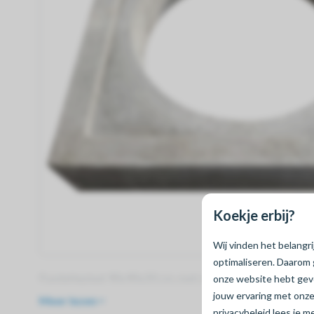
Koekje erbij?
Wij vinden het belangr
optimaliseren. Daarom 
Fundatieplaat 90x90x20 cm, met rond gat 49 cm
onze website hebt ge
jouw ervaring met onze
Meer lezen
privacybeleid lees je 