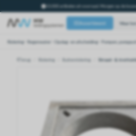
10.000 artikelen uit voorraad. Morgen op de bouw
Assortiment
Riolering
Regenwater
Opslag- en afscheiding
Pompen, pompput
Terug
Riolering
Buitenriolering
Straat- & trottoi