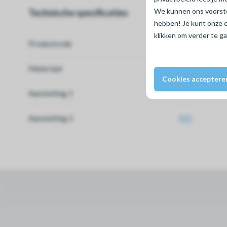
We kunnen ons voorstel
Technische specificaties
hebben! Je kunt onze 
klikken om verder te g
Productcode
80040070
Materiaal
Beton
Cookies acceptere
Aansluiting 1
900
Aansluiting 2
900