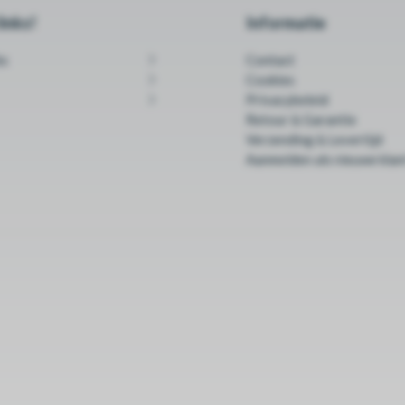
inks!
Informatie
ks
Contact
Cookies
Privacybeleid
Retour & Garantie
Verzending & Levertijd
Aanmelden als nieuwe klan