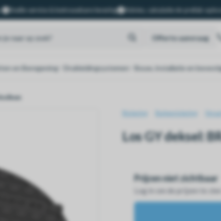
.
Snelle service & betrouwbare levering
Advies, calculatie én prefab oplo
Offerte aanvraag
ten en Beregening
Drukleidingsystemen
Bouw, installatie en bevesti
rkolken
Riolering
Buitenriolering
Straa
Los GY deksel:
Prijzen niet zichtbaar
Log in om de prijzen te zie