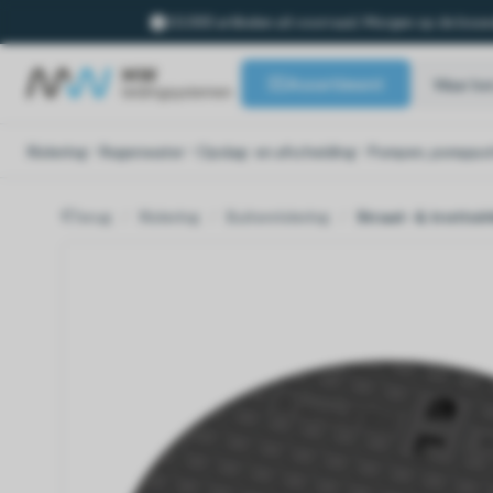
10.000 artikelen uit voorraad. Morgen op de bouw
Assortiment
Riolering
Regenwater
Opslag- en afscheiding
Pompen, pompput
Terug
Riolering
Buitenriolering
Straat- & trottoi