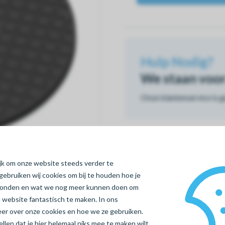
Hulp Nodig?
We staan voor 
Onze klantenservice is 
ijk om onze website steeds verder te
gebruiken wij cookies om bij te houden hoe je
vonden en wat we nog meer kunnen doen om
 website fantastisch te maken. In ons
meer over onze cookies en hoe we ze gebruiken.
len dat je hier helemaal niks mee te maken wilt