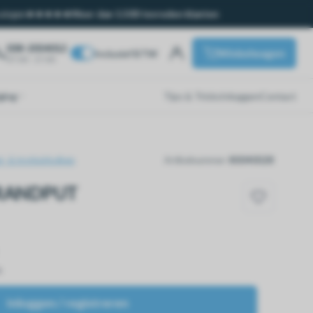
ssingen
Meer dan 1.500 tevreden klanten
038-2054012
Winkelwagen
Inclusief BTW
07:00 - 17:00
ging
Tips & Tricks
Inloggen
Contact
t- & trottoirkolken
Artikelnummer:
80040028
 BRANDPUT
n
Inloggen / registreren