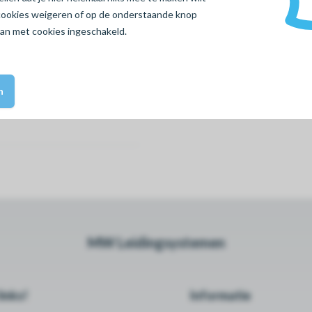
cookies
weigeren
of op de onderstaande knop
aan met cookies ingeschakeld.
n
MW Leidingsystemen
inks!
Informatie