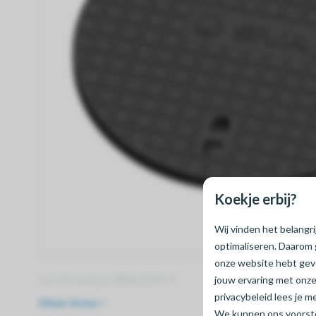
Koekje erbij?
Wij vinden het belangr
optimaliseren. Daarom 
onze website hebt ge
Los GY deksel: BRANDPUT
jouw ervaring met onze
privacybeleid lees je 
Meer lezen
We kunnen ons voorstel